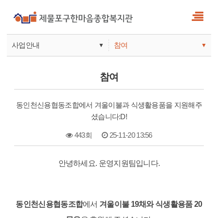
사업안내
참여
▼
▼
사업안내
소식
참여
기관안내
서비스
동인천신용협동조합에서 겨울이불과 식생활용품을 지원해주
참여
셨습니다:D!
443회
25-11-20 13:56
본문
안녕하세요. 운영지원팀입니다.
동인천신용협동조합
에서
겨울이불 19채와 식생활용품 20