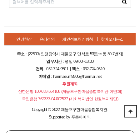
인권헌장
윤리경영
개인정보처리방침
찾아오시는길
주소
: (22509) 인천광역시 제물포구 만석로 53(만석동 30-7번지)
업무시간
: 평일 09:00~18:00
전화
: 032-724-9501 |
팩스
: 032-724-9510
이메일
: hanmaeum9500@hanmail.net
후원계좌
신한은행 100-033-564108 (제물포구한마음종합복지관 이민희)
국민은행 762337-04-002537 (사회복지법인 한원복지재단)
Copyright
©
2022 제물포구한마음종합복지관.
Supported by
푸른아이티.
PC 버전으로 보기