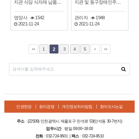
지관 식당 식자재 납품업
지관 및 동구장애인주간
체 선정 입찰 공고
보호센터 3차 운영위원회
…
영양사
1542
관리자
1948
2021-11-24
2021-11-24
1
3
4
5
2
인권헌장
윤리경영
개인정보처리방침
찾아오시는길
주소
: (22509) 인천광역시 제물포구 만석로 53(만석동 30-7번지)
업무시간
: 평일 09:00~18:00
전화
: 032-724-9501 |
팩스
: 032-724-9510