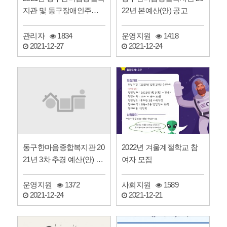
지관 및 동구장애인주간
22년 본예산(안) 공고
보호센터 4차 운영위원회
…
관리자
1834
운영지원
1418
2021-12-27
2021-12-24
동구한마음종합복지관 20
2022년 겨울계절학교 참
21년 3차 추경 예산(안) 공
여자 모집
고
운영지원
1372
사회지원
1589
2021-12-24
2021-12-21