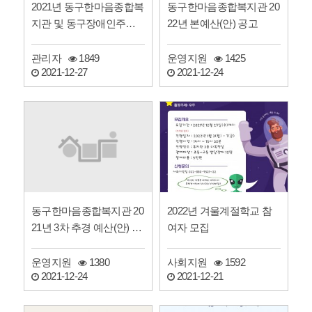
2021년 동구한마음종합복
동구한마음종합복지관 20
지관 및 동구장애인주간
22년 본예산(안) 공고
보호센터 4차 운영위원회
…
관리자
1849
운영지원
1425
2021-12-27
2021-12-24
동구한마음종합복지관 20
2022년 겨울계절학교 참
21년 3차 추경 예산(안) 공
여자 모집
고
운영지원
1380
사회지원
1592
2021-12-24
2021-12-21