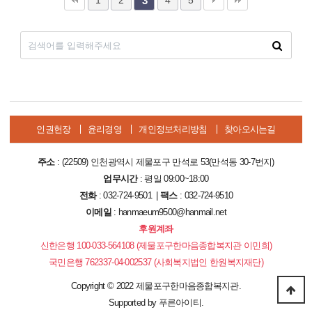
1
2
4
5
3
인권헌장
윤리경영
개인정보처리방침
찾아오시는길
주소
: (22509) 인천광역시 제물포구 만석로 53(만석동 30-7번지)
업무시간
: 평일 09:00~18:00
전화
: 032-724-9501 |
팩스
: 032-724-9510
이메일
: hanmaeum9500@hanmail.net
후원계좌
신한은행 100-033-564108 (제물포구한마음종합복지관 이민희)
국민은행 762337-04-002537 (사회복지법인 한원복지재단)
Copyright
©
2022 제물포구한마음종합복지관.
Supported by
푸른아이티.