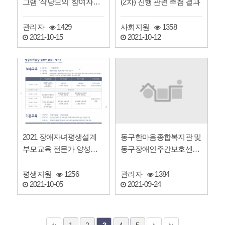
그램 '작당모의' 참여자를
(2차) 진행 관련 추첨 결과
모집합니다.
관리자
1429
사회지원
1358
2021-10-15
2021-10-12
동구한마음종합복지관 및
2021 장애자녀평생설계
동구장애인주간보호센터
부모교육 전문가 양성교
2021년 제3차 운영위원
육 일정 안내
회…
관리자
1384
평생지원
1256
2021-09-24
2021-10-05