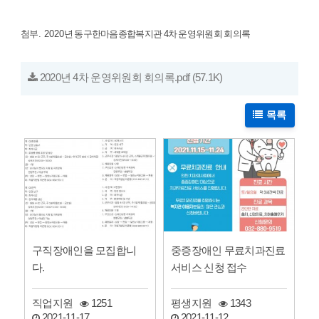
첨부
. 2020
년 동구한마음종합복지관
4
차 운영위원회 회의록
2020년 4차 운영위원회 회의록.pdf
(57.1K)
목록
구직장애인을 모집합니
중증장애인 무료치과진료
다.
서비스 신청 접수
직업지원
1251
평생지원
1343
2021-11-17
2021-11-12