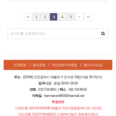
1
2
4
5
3
인권헌장
윤리경영
개인정보처리방침
찾아오시는길
주소
: (22509) 인천광역시 제물포구 만석로 53(만석동 30-7번지)
업무시간
: 평일 09:00~18:00
전화
: 032-724-9501 |
팩스
: 032-724-9510
이메일
: hanmaeum9500@hanmail.net
후원계좌
신한은행 100-033-564108 (제물포구한마음종합복지관 이민희)
국민은행 762337-04-002537 (사회복지법인 한원복지재단)