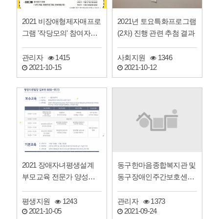
2021 비장애형제자매프로
2021년 토요특화프로그램
그램 '작당모의' 참여자를
(2차) 진행 관련 추첨 결과
모집합니다.
관리자
1415
사회지원
1346
2021-10-15
2021-10-12
동구한마음종합복지관 및
2021 장애자녀평생설계
동구장애인주간보호센터
부모교육 전문가 양성교
2021년 제3차 운영위원
육 일정 안내
회…
관리자
1373
평생지원
1243
2021-09-24
2021-10-05