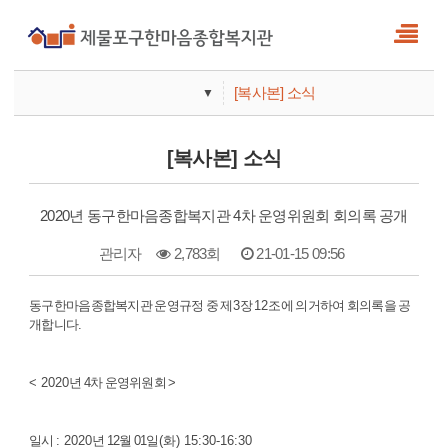
[복사본] 소식
▼
사업안내
[복사본] 소식
기관안내
2020년 동구한마음종합복지관 4차 운영위원회 회의록 공개
관리자
2,783회
21-01-15 09:56
본문
동구한마음종합복지관 운영규정 중 제
3
장
12
조에 의거하여 회의록을 공
개합니다
.
< 2020
년
4
차 운영위원회
>
일시
: 2020
년
12
월
01
일
(
화
) 15:30-16:30