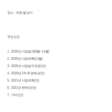
장소
:
위원 별 상이
주요안건
1. 2020
년 사업결과
(9
월
~11
월
)
2. 2020
년 사업계획
(12
월
)
3. 2020
년 사업실적 변경
(
안
)
4. 2020
년
2
차 추경예산
(
안
)
5. 2021
년 사업계획
(
안
)
6. 2021
년 본예산
(
안
)
7.
기타안건