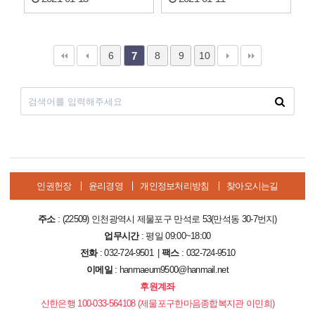
6
8
9
10
7
인권헌장
윤리경영
개인정보처리방침
찾아오시는길
주소
: (22509) 인천광역시 제물포구 만석로 53(만석동 30-7번지)
업무시간
: 평일 09:00~18:00
전화
: 032-724-9501 |
팩스
: 032-724-9510
이메일
: hanmaeum9500@hanmail.net
후원계좌
신한은행 100-033-564108 (제물포구한마음종합복지관 이민희)