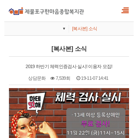
[복사본] 소식
▼
사업안내
[복사본] 소식
기관안내
2019 하반기 체력인증검사 실시! 이용자 모집!
상담문화
7,539회
19-11-07 14:41
본문