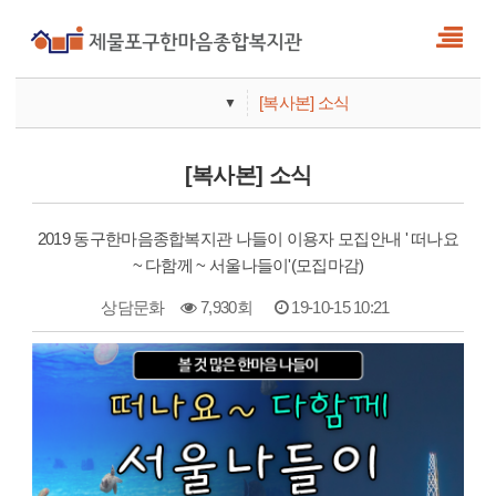
[복사본] 소식
▼
사업안내
[복사본] 소식
기관안내
2019 동구한마음종합복지관 나들이 이용자 모집안내 ' 떠나요
~ 다함께 ~ 서울나들이'(모집마감)
상담문화
7,930회
19-10-15 10:21
본문