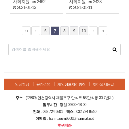
사회지원
2462
사회지원
2428
2021-01-13
2021-01-11
6
8
9
10
7
인권헌장
윤리경영
개인정보처리방침
찾아오시는길
주소
: (22509) 인천광역시 제물포구 만석로 53(만석동 30-7번지)
업무시간
: 평일 09:00~18:00
전화
: 032-724-9501 |
팩스
: 032-724-9510
이메일
: hanmaeum9500@hanmail.net
후원계좌