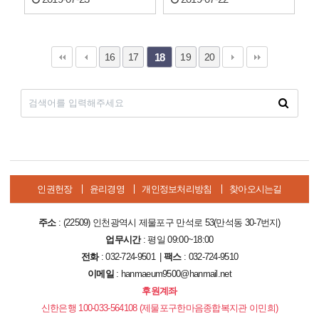
16
17
19
20
18
인권헌장
윤리경영
개인정보처리방침
찾아오시는길
주소
: (22509) 인천광역시 제물포구 만석로 53(만석동 30-7번지)
업무시간
: 평일 09:00~18:00
전화
: 032-724-9501 |
팩스
: 032-724-9510
이메일
: hanmaeum9500@hanmail.net
후원계좌
신한은행 100-033-564108 (제물포구한마음종합복지관 이민희)