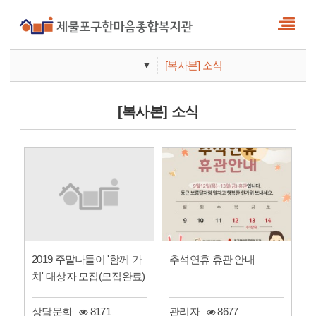
[복사본] 소식
▼
사업안내
[복사본] 소식
기관안내
2019 주말나들이 '함께 가
추석연휴 휴관 안내
치' 대상자 모집(모집완료)
상담문화
8171
관리자
8677