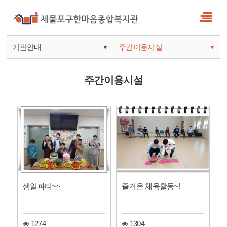
기관안내
주간이용시설
▼
▼
사업안내
복지관
주간이용시설
기관안내
주간보호
생일파티~~
즐거운 체육활동~!
1274
1304