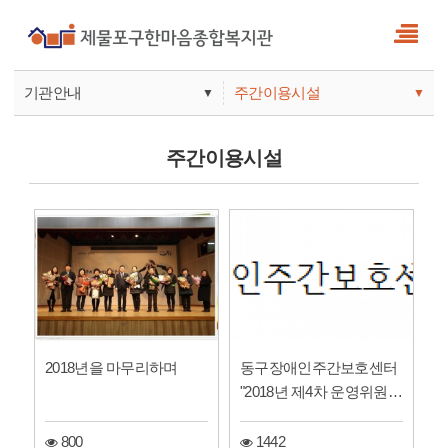
기관안내
주간이용시설
▼
▼
사업안내
복지관
주간이용시설
기관안내
주간보호
2018년을 마무리하며
동구장애인주간보호센터
"2018년 제4차 운영위원회
개최"(회의록공개)
800
1442