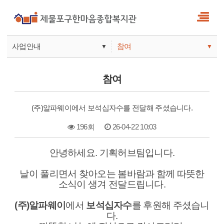
사업안내
참여
▼
▼
사업안내
소식
참여
기관안내
서비스
(주)알파웨이에서 보석십자수를 전달해 주셨습니다.
참여
196회
26-04-22 10:03
본문
안녕하세요. 기획허브팀입니다.
날이 풀리면서 찾아오는 봄바람과 함께 따뜻한
소식이 생겨 전달드립니다.
(주)알파웨이
에서
보석십자수
를 후원해 주셨습니
다.