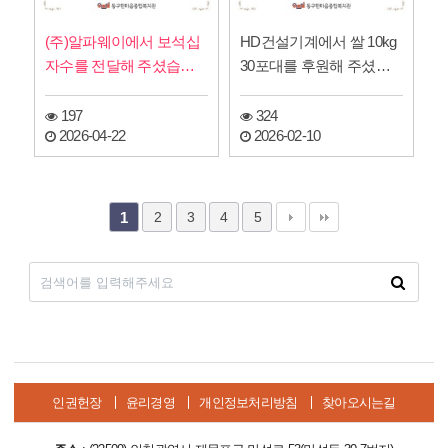
(주)알파웨이에서 보석십
HD건설기계에서 쌀 10kg
자수를 전달해 주셨습니
30포대를 후원해 주셨습
다.
니다!
197
324
2026-04-22
2026-02-10
2
3
4
5
1
인권헌장
윤리경영
개인정보처리방침
찾아오시는길