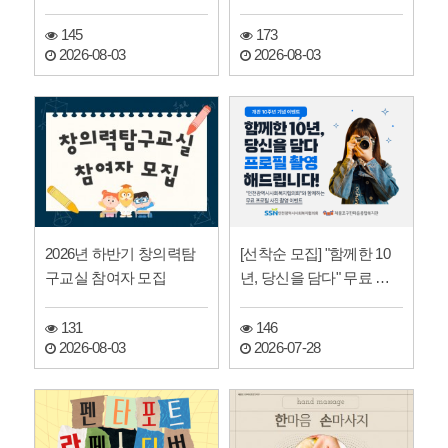
모집
145
173
2026-08-03
2026-08-03
2026년 하반기 창의력탐
[선착순 모집] "함께한 10
구교실 참여자 모집
년, 당신을 담다" 무료 프
로필 사진 촬영 …
131
146
2026-08-03
2026-07-28