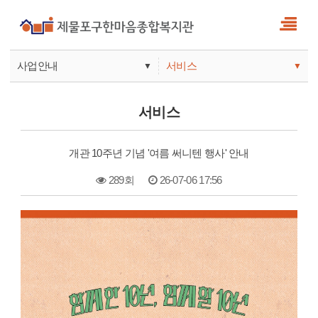
사업안내
서비스
▼
▼
사업안내
소식
서비스
기관안내
서비스
개관 10주년 기념 '여름 써니텐 행사' 안내
참여
289회
26-07-06 17:56
본문