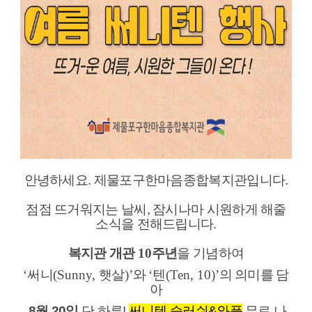
안녕하세요. 제물포구한마음종합복지관입니다.
점점 뜨거워지는 날씨, 잠시나마 시원하게 해줄
소식을 전해드립니다.
복지관 개관
10
주년
을 기념하여
‘
써니
(Sunny,
햇살
)’
와
‘
텐
(Ten, 10)’
의 의미를 담
아
8월 20일
단 하루!
써니텐 슬러쉬
&
와플
무료 나