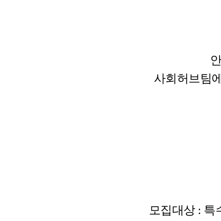
안
사회허브팀
모집대상 : 특