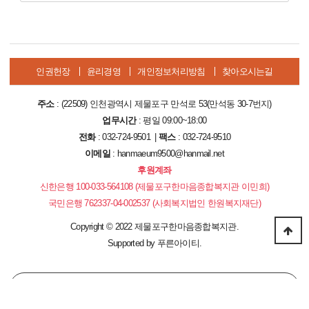
인권헌장
윤리경영
개인정보처리방침
찾아오시는길
주소
: (22509) 인천광역시 제물포구 만석로 53(만석동 30-7번지)
업무시간
: 평일 09:00~18:00
전화
: 032-724-9501 |
팩스
: 032-724-9510
이메일
: hanmaeum9500@hanmail.net
후원계좌
신한은행 100-033-564108 (제물포구한마음종합복지관 이민희)
국민은행 762337-04-002537 (사회복지법인 한원복지재단)
Copyright
©
2022 제물포구한마음종합복지관.
Supported by
푸른아이티.
PC 버전으로 보기