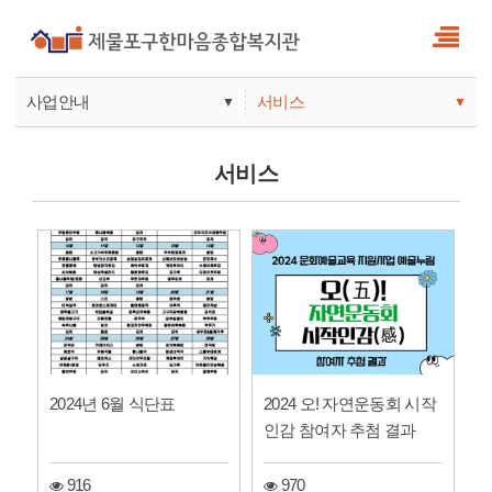
사업안내
서비스
▼
▼
사업안내
소식
서비스
기관안내
서비스
참여
2024년 6월 식단표
2024 오! 자연운동회 시작
인감 참여자 추첨 결과
916
970