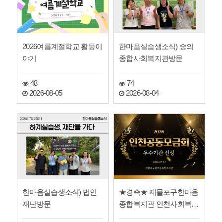
2026여름계절학교 활동이
한마음실습생소식) 숭의
야기
종합사회복지관방문
48
74
2026-08-05
2026-08-04
한마음실습생소식) 법인
★경축★ 제물포구한마음
재단방문
종합복지관 인천사회복지
공동모금회 우수기관 선