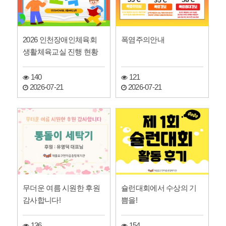
2026 인천장애인체육회
폭염주의안내
생활체육교실 진행 현황
140
121
2026-07-21
2026-07-21
무더운 여름 시원한 후원
슐런대회에서 수상의 기
감사합니다!
쁨을!
136
154