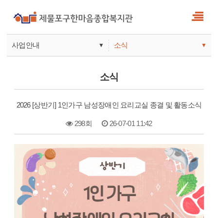
사업안내
소식
▼
▼
사업안내
소식
소식
기관안내
서비스
2026 [상반기] 1인가구 남성장애인 요리교실 종결 및 활동소식
참여
298회
26-07-01 11:42
본문