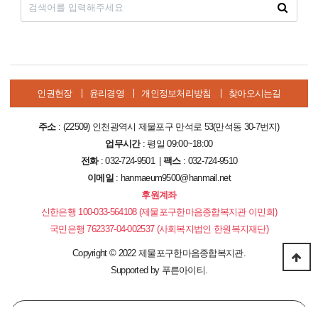
인권헌장
윤리경영
개인정보처리방침
찾아오시는길
주소
: (22509) 인천광역시 제물포구 만석로 53(만석동 30-7번지)
업무시간
: 평일 09:00~18:00
전화
: 032-724-9501 |
팩스
: 032-724-9510
이메일
: hanmaeum9500@hanmail.net
후원계좌
신한은행 100-033-564108 (제물포구한마음종합복지관 이민희)
국민은행 762337-04-002537 (사회복지법인 한원복지재단)
Copyright
©
2022 제물포구한마음종합복지관.
Supported by
푸른아이티.
PC 버전으로 보기