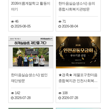
2026여름계절학교 활동이
한마음실습생소식) 숭의
야기
종합사회복지관방문
46
71
2026-08-05
2026-08-04
한마음실습생소식) 법인
★경축★ 제물포구한마음
재단방문
종합복지관 인천사회복지
공동모금회 우수기관 선
정
142
108
2026-07-28
2026-07-28