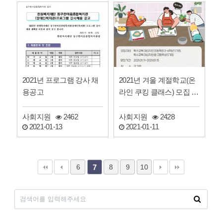
2021년 프로그램 강사 채
2021년 겨울 계절학교(온
용공고
라인 쿠킹 클래스) 모집 안
내
사회지원
2462
사회지원
2428
2021-01-13
2021-01-11
6
8
9
10
7