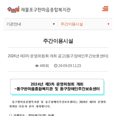
기관안내
주간이용시설
▼
▼
사업안내
복지관
주간이용시설
기관안내
주간보호
2024년 제3차 운영위원회 개최 공고(동구장애인주간보호센터)
449회
24-09-09 11:23
본문