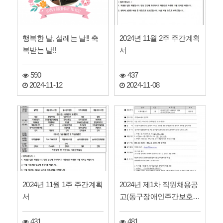
행복한 날, 설레는 날!! 축
2024년 11월 2주 주간계획
복받는 날!!
서
590
437
2024-11-12
2024-11-08
2024년 11월 1주 주간계획
2024년 제1차 직원채용공
서
고(동구장애인주간보호센
터, 4차/사회재활교사)
431
481