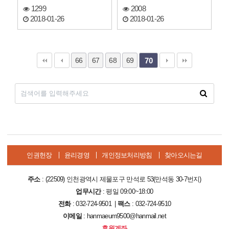
1299
2008
2018-01-26
2018-01-26
66
67
68
69
70
인권헌장
윤리경영
개인정보처리방침
찾아오시는길
주소
: (22509) 인천광역시 제물포구 만석로 53(만석동 30-7번지)
업무시간
: 평일 09:00~18:00
전화
: 032-724-9501 |
팩스
: 032-724-9510
이메일
: hanmaeum9500@hanmail.net
후원계좌