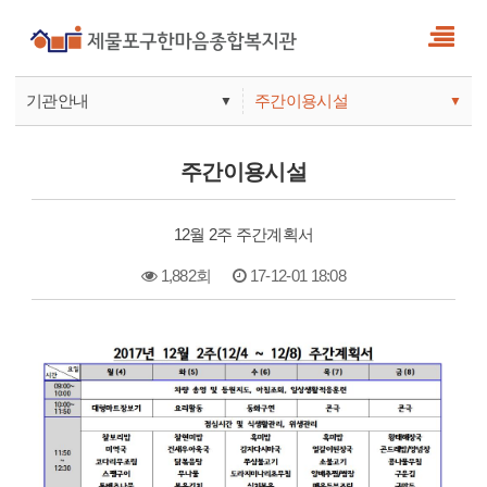
기관안내
주간이용시설
▼
▼
사업안내
복지관
주간이용시설
기관안내
주간보호
12월 2주 주간계획서
1,882회
17-12-01 18:08
본문