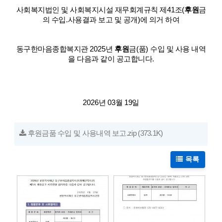
41
(
사회복지법인 및 사회복지시설 재무회계규칙 제
조
후원
금
.
)
의 수입
사용결과 보고 및 공개
에 의거 하여
2025
(
)
동구한마음종합복지관
년
후원
금
품
수입 및 사용 내역
.
을 다음과 같이 공고합니다
2026
03
19
년
월
일
후원금품 수입 및 사용내역 보고.zip
(373.1K)
목록