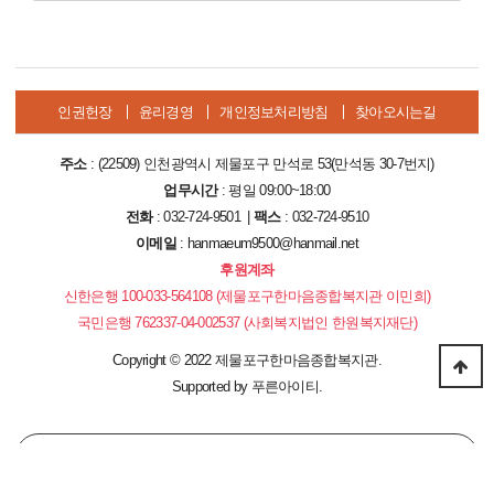
인권헌장
윤리경영
개인정보처리방침
찾아오시는길
주소
: (22509) 인천광역시 제물포구 만석로 53(만석동 30-7번지)
업무시간
: 평일 09:00~18:00
전화
: 032-724-9501 |
팩스
: 032-724-9510
이메일
: hanmaeum9500@hanmail.net
후원계좌
신한은행 100-033-564108 (제물포구한마음종합복지관 이민희)
국민은행 762337-04-002537 (사회복지법인 한원복지재단)
Copyright
©
2022 제물포구한마음종합복지관.
Supported by
푸른아이티.
PC 버전으로 보기