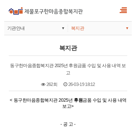
기관안내
복지관
▼
▼
사업안내
복지관
복지관
기관안내
주간보호
동구한마음종합복지관 2025년 후원금품 수입 및 사용 내역 보
고
262회
26-03-19 18:12
본문
<
2025
동구한마음종합복지관
년
후원
금품 수입 및 사용 내역
>
보고
-
-
공 고