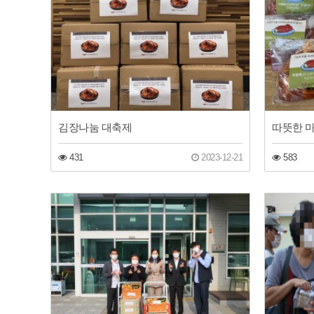
김장나눔 대축제
따뜻한 
431
2023-12-21
583