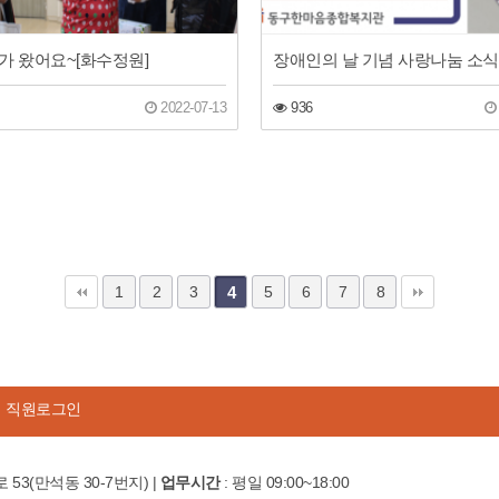
가 왔어요~[화수정원]
장애인의 날 기념 사랑나눔 소식
2022-07-13
936
1
2
3
4
5
6
7
8
직원로그인
 53(만석동 30-7번지) |
업무시간
: 평일 09:00~18:00