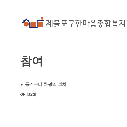
참여
전동스쿠터 차광막 설치
895회