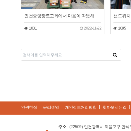
인천중앙장로교회에서 마음이 따뜻해지는 선물을 받았습니다.
샌드위치
1031
2022-11-22
1095
처음
맨끝
인권헌장
윤리경영
개인정보처리방침
찾아오시는길
주소
: (22509) 인천광역시 제물포구 만석로