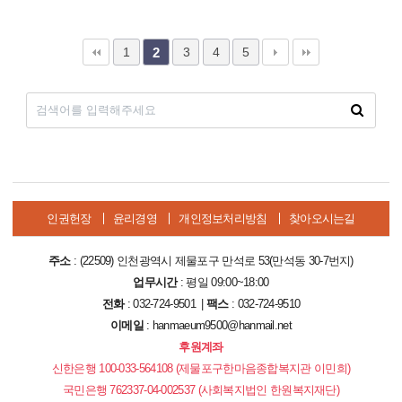
1
3
4
5
2
인권헌장
윤리경영
개인정보처리방침
찾아오시는길
주소
: (22509) 인천광역시 제물포구 만석로 53(만석동 30-7번지)
업무시간
: 평일 09:00~18:00
전화
: 032-724-9501 |
팩스
: 032-724-9510
이메일
: hanmaeum9500@hanmail.net
후원계좌
신한은행 100-033-564108 (제물포구한마음종합복지관 이민희)
국민은행 762337-04-002537 (사회복지법인 한원복지재단)