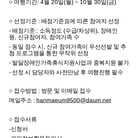
○ 여행기간: 4월 20일(월) ~ 10월 30일(금)
○
선정기준
:
배점기준표에 따른 참여자 선정
- 배점기준
:
소득정도
(
수급
/
차상위
),
장애인
원
,
신규참여자
,
참여
가족
수
- 동일 점수 시
,
신규 참여
가족
이 우선선발 및 추
첨 프로그램을 통한 무작위 선정
- 발달장애인
가족
휴식지원사업과 중복지원 불가
- 선정 시 담당자와 사전만남 후 여행진행 필수
○
접수방법
:
방문 및 이메일 접수
메일주소
:
hanmaeum9500@daum.net
○
접수서류
-신청서