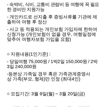
- 숙박비
,
식비
,
교통비 관람비 등 여행에 꼭 필요
한 경비만 지원가능
- 개인카드로 선지출 후 증빙서류를 기관에 제
출하여 여행 후 정산
- 사고 등 적용되는 개인보험 가입자에 한하여
신청가능
(
개인보험이 없을 경우
,
여행일정에
맞추어 여행자보험 가입을 요함
)
○
지원내용
(1
인기준
) :
-
당일여행
75,000
원
/ 1
박
2
일
150,000
원
/ 2
박
3
일
240,000
원
-등본상
가족
일 경우 혹은
가족
관계증명서
상
가족
(부모, 형제)만 인정
(
최대
4
인
)
○ 모집기간: 3월 9일(월) ~ 3월 20일(금)