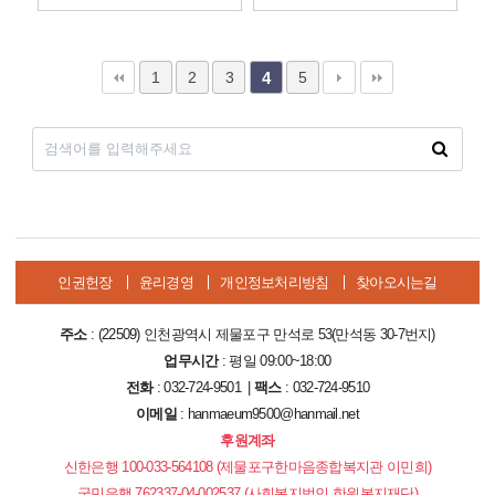
1
2
3
5
4
인권헌장
윤리경영
개인정보처리방침
찾아오시는길
주소
: (22509) 인천광역시 제물포구 만석로 53(만석동 30-7번지)
업무시간
: 평일 09:00~18:00
전화
: 032-724-9501 |
팩스
: 032-724-9510
이메일
: hanmaeum9500@hanmail.net
후원계좌
신한은행 100-033-564108 (제물포구한마음종합복지관 이민희)
국민은행 762337-04-002537 (사회복지법인 한원복지재단)