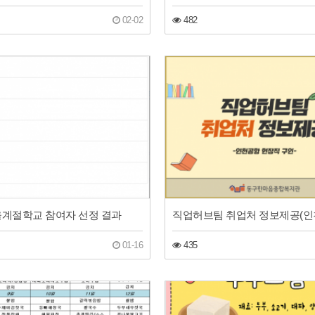
02-02
482
겨울계절학교 참여자 선정 결과
직업허브팀 취업처 정보제공(인
01-16
435