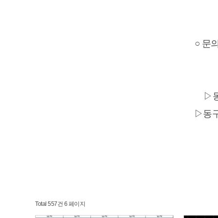
○ 문
▷
▷동
Total 557건
6 페이지