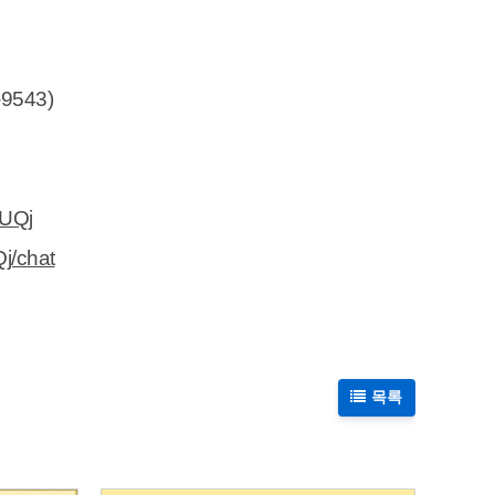
543)
vUQj
j/chat
목록