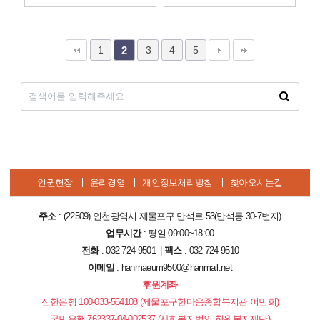
1
3
4
5
2
인권헌장
윤리경영
개인정보처리방침
찾아오시는길
주소
: (22509) 인천광역시 제물포구 만석로 53(만석동 30-7번지)
업무시간
: 평일 09:00~18:00
전화
: 032-724-9501 |
팩스
: 032-724-9510
이메일
: hanmaeum9500@hanmail.net
후원계좌
신한은행 100-033-564108 (제물포구한마음종합복지관 이민희)
국민은행 762337-04-002537 (사회복지법인 한원복지재단)