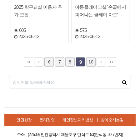
2025 탁구교실 이용자 추
아동클레이교실 '손끝에서
가 모집
피어나는 클레이 아트' 참
여자 모집
605
575
2025-06-12
2025-06-12
6
7
8
10
9
인권헌장
윤리경영
개인정보처리방침
찾아오시는길
주소
: (22509) 인천광역시 제물포구 만석로 53(만석동 30-7번지)