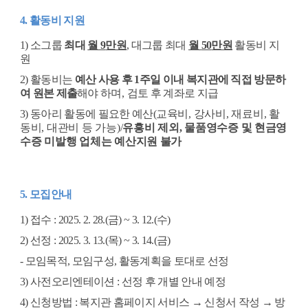
4.
활동비 지원
1)
소그룹
최대
월
9
만원
,
대그룹 최대
월
50
만원
활동비 지
원
2)
활동비는
예
산 사용 후
1
주일 이내 복지관에 직접 방문하
여 원본 제출
해야 하며
,
검
토 후 계좌로 지급
3)
동아리 활동에 필요한 예산
(
교육비
,
강사비
,
재료비
,
활
동비
,
대관비 등 가능
)/
유흥비 제외
,
물품영수증 및 현금영
수증 미발행 업체는 예산지원 불가
5.
모집안내
1)
접수
: 2025. 2. 28.(
금
) ~ 3. 12.(
수
)
2)
선정
: 2025. 3. 13.(
목
) ~ 3. 14.(
금
)
-
모임목적
,
모임구성
,
활동계획을 토대로 선정
3)
사전오리엔테이션
:
선정 후 개별 안내 예정
4)
신청방법
:
복지관 홈페이지 서비스
→
신청서 작성
→
방