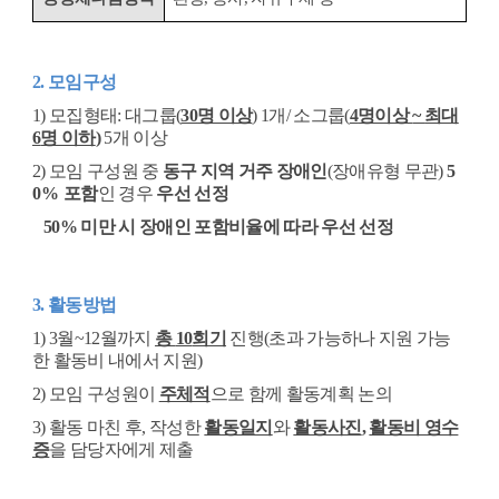
2.
모임구성
1)
모집형태
:
대그룹
(
30
명 이상
) 1
개
/
소그룹
(
4
명이상
~
최대
6
명 이하
)
5
개 이상
2)
모임 구성원 중
동구 지역 거주 장애인
(
장애유형 무관
)
5
0%
포함
인 경우
우선 선정
50%
미만 시 장애인 포함비율에 따라 우선 선정
3.
활동방법
1) 3
월
~12
월까지
총
10
회기
진행
(
초과 가능하나 지원 가능
한 활동비 내에서 지원
)
2)
모임 구성원이
주체적
으로 함께 활동계획 논의
3)
활동 마친 후
,
작성한
활동일지
와
활동사진
,
활동비 영수
증
을 담당자에게 제출