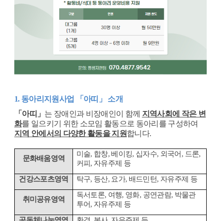
1.
동아리지원사업
「
아띠
」
소개
「
아띠
」
는 장애인과 비장애인이 함께
지역사회에 작은 변
화
를 일으키기 위한 소모임 활동으로 동아리를 구성하여
지역 안에서의 다양한 활동을 지원
합니다
.
미술
,
합창
,
베이킹
,
십자수
,
외국어
,
드론
,
문화배움영역
커피
,
자유주제 등
건강스포츠영역
탁구
,
등산
,
요가
,
배드민턴
,
자유주제 등
독서토론
,
여행
,
영화
,
공연관람
,
박물관
취미공유영역
투어
,
자유주제 등
공동체나눔영역
환경
,
봉사
,
자유주제 등