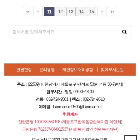
12
13
14
15
11
인권헌장
윤리경영
개인정보처리방침
찾아오시는길
주소
: (22509) 인천광역시 제물포구 만석로 53(만석동 30-7번지)
업무시간
: 평일 09:00~18:00
전화
: 032-724-9501 |
팩스
: 032-724-9510
이메일
: hanmaeum9500@hanmail.net
후원계좌
신한은행 100-033-564108 (제물포구한마음종합복지관 이민희)
국민은행 762337-04-002537 (사회복지법인 한원복지재단)
Copyright
©
2022 제물포구한마음종합복지관.