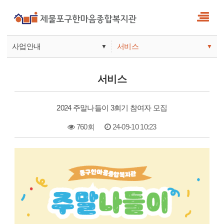
사업안내
서비스
▼
▼
사업안내
소식
서비스
기관안내
서비스
2024 주말나들이 3회기 참여자 모집
참여
760회
24-09-10 10:23
본문