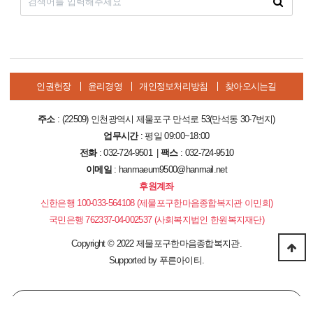
인권헌장
윤리경영
개인정보처리방침
찾아오시는길
주소
: (22509) 인천광역시 제물포구 만석로 53(만석동 30-7번지)
업무시간
: 평일 09:00~18:00
전화
: 032-724-9501 |
팩스
: 032-724-9510
이메일
: hanmaeum9500@hanmail.net
후원계좌
신한은행 100-033-564108 (제물포구한마음종합복지관 이민희)
국민은행 762337-04-002537 (사회복지법인 한원복지재단)
Copyright
©
2022 제물포구한마음종합복지관.
Supported by
푸른아이티.
PC 버전으로 보기