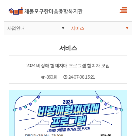
사업안내
서비스
▼
▼
사업안내
소식
서비스
기관안내
서비스
2024 비장애 형제자매 프로그램 참여자 모집
참여
860회
24-07-08 15:21
본문