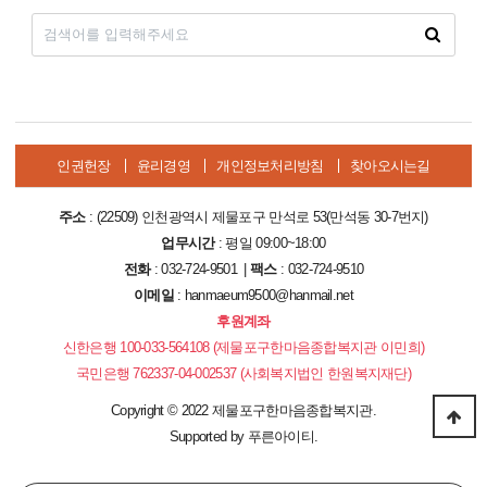
인권헌장
윤리경영
개인정보처리방침
찾아오시는길
주소
: (22509) 인천광역시 제물포구 만석로 53(만석동 30-7번지)
업무시간
: 평일 09:00~18:00
전화
: 032-724-9501 |
팩스
: 032-724-9510
이메일
: hanmaeum9500@hanmail.net
후원계좌
신한은행 100-033-564108 (제물포구한마음종합복지관 이민희)
국민은행 762337-04-002537 (사회복지법인 한원복지재단)
Copyright
©
2022 제물포구한마음종합복지관.
Supported by
푸른아이티.