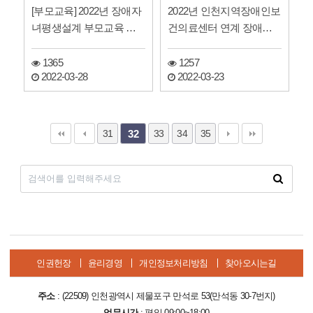
[부모교육] 2022년 장애자
2022년 인천지역장애인보
녀평생설계 부모교육 안
건의료센터 연계 장애인
내
건강검진 안내
1365
1257
2022-03-28
2022-03-23
31
33
34
35
32
인권헌장
윤리경영
개인정보처리방침
찾아오시는길
주소
: (22509) 인천광역시 제물포구 만석로 53(만석동 30-7번지)
업무시간
: 평일 09:00~18:00