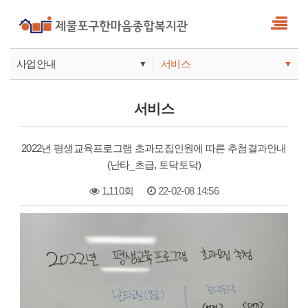
사업안내
서비스
▼
▼
사업안내
소식
서비스
기관안내
서비스
2022년 평생교육프로그램 초과모집인원에 따른 추첨결과안내
참여
(난타_초급, 토닥토닥)
1,110회
22-02-08 14:56
본문