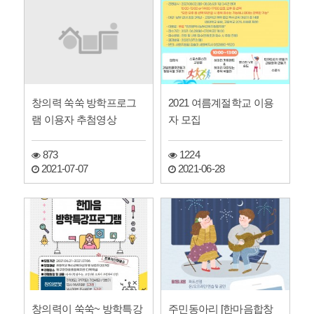
창의력 쑥쑥 방학프로그
2021 여름계절학교 이용
램 이용자 추첨영상
자 모집
873
1224
2021-07-07
2021-06-28
창의력이 쑥쑥~ 방학특강
주민동아리 [한마음합창