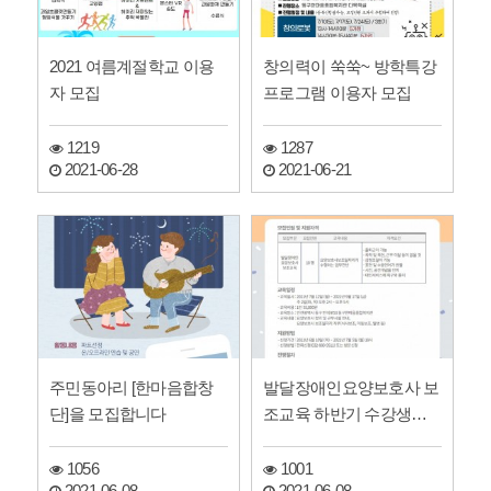
2021 여름계절학교 이용
창의력이 쑥쑥~ 방학특강
자 모집
프로그램 이용자 모집
1219
1287
2021-06-28
2021-06-21
주민동아리 [한마음합창
발달장애인요양보호사 보
단]을 모집합니다
조교육 하반기 수강생을
모집합니다.
1056
1001