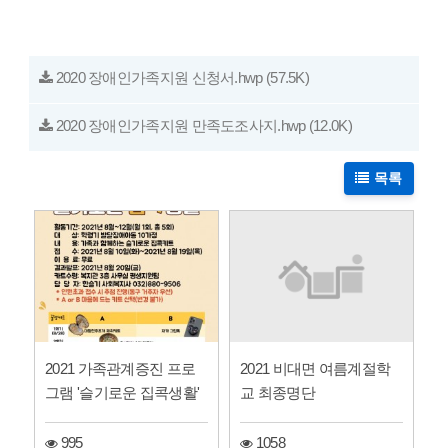
2020 장애인가족지원 신청서.hwp
(57.5K)
2020 장애인가족지원 만족도조사지.hwp
(12.0K)
목록
2021 비대면 여름계절학
2021 가족관계증진 프로
교 최종명단
그램 '슬기로운 집콕생활'
1058
995