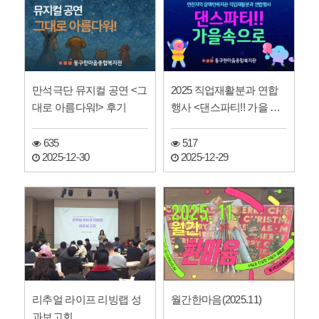
만석극단 뮤지컬 공연 <그
2025 직업재활분과 연합
대로 아름다워!> 후기
행사 <댄스파티!! 가을 속
으로>
635
517
2025-12-30
2025-12-29
리추얼 라이프 리빙랩 성
월간한마음(2025.11)
과보고회