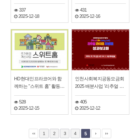
337
431
2025-12-18
2025-12-16
HD현대인프라코어와 함
인천사회복지공동모금회
께하는 "스위트 홈" 활동소
2025 배분사업 '리추얼 라
식
이프 리빙랩' 성과보고…
528
405
2025-12-15
2025-12-12
1
2
3
4
5