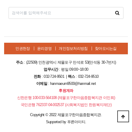
인권헌장
윤리경영
개인정보처리방침
찾아오시는길
주소
: (22509) 인천광역시 제물포구 만석로 53(만석동 30-7번지)
업무시간
: 평일 09:00~18:00
전화
: 032-724-9501 |
팩스
: 032-724-9510
이메일
: hanmaeum9500@hanmail.net
후원계좌
신한은행 100-033-564108 (제물포구한마음종합복지관 이민희)
국민은행 762337-04-002537 (사회복지법인 한원복지재단)
Copyright
©
2022 제물포구한마음종합복지관.
Supported by
푸른아이티.