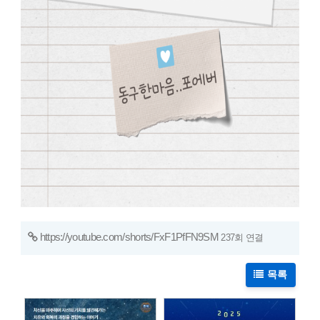
https://youtube.com/shorts/FxF1PfFN9SM
237회 연결
목록