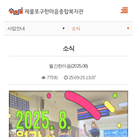
사업안내
소식
▼
▼
사업안내
소식
소식
기관안내
서비스
월간한마음(2025.08)
참여
779회
25-09-25 13:37
본문