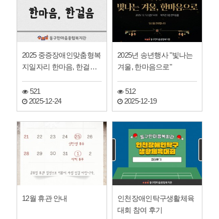
2025 중증장애인맞춤형복
2025년 송년행사 "빛나는
지일자리 한마음, 한걸음
겨울, 한마음으로"
기자단 신문
521
512
2025-12-24
2025-12-19
12월 휴관 안내
인천장애인탁구생활체육
대회 참여 후기