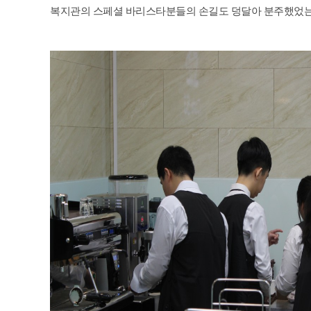
복지관의 스페셜 바리스타분들의 손길도 덩달아 분주했었는