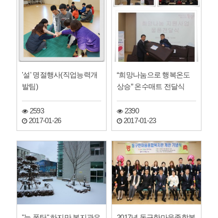
'설' 명절행사(직업능력개
“희망나눔으로 행복온도
발팀)
상승” 온수매트 전달식
2593
2390
2017-01-26
2017-01-23
"눈 폭탄" 하지만 복지관은
2017년 동구한마음종합복