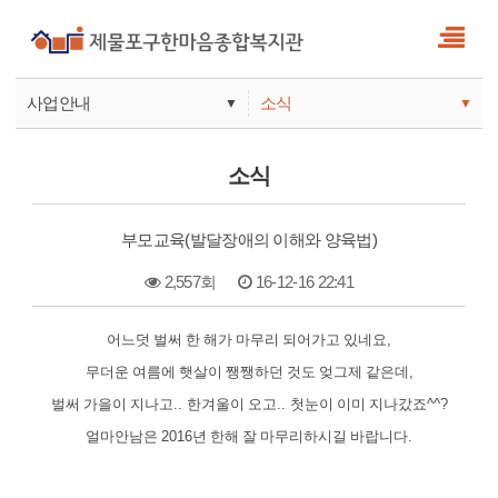
사업안내
소식
▼
▼
사업안내
소식
소식
기관안내
서비스
부모교육(발달장애의 이해와 양육법)
참여
2,557회
16-12-16 22:41
본문
어느덧 벌써 한 해가 마무리 되어가고 있네요
,
무더운 여름에 햇살이 쨍쨍하던 것도 엊그제 같은데
,
벌써 가을이 지나고
..
한겨울이 오고
..
첫눈이 이미 지나갔죠
^^?
얼마안남은
2016
년 한해 잘 마무리하시길 바랍니다
.