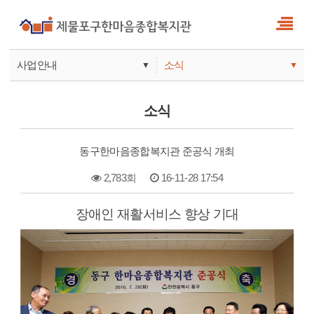
사업안내
소식
▼
▼
사업안내
소식
소식
기관안내
서비스
동구한마음종합복지관 준공식 개최
참여
2,783회
16-11-28 17:54
본문
장애인 재활서비스 향상 기대