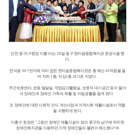
인천 동구
(
구청장 이흥수
)
는
26
일 동구 한마음종합복지관 준공식을 했
다
.
만석동
30-7
번지에 자리 잡은 한마음종합복지관은 총 예산
45
억원을 들
여 지하
1
층
,
지상
3
층 크기로 지었다
.
주간보호센터
,
운동 발달실
,
작업감각활동실
,
보호자 대기공간 등이 들어
서 장애인과 장애인 가족의 재활 및 자립생활을 돕게 된다
.
또 장애인에 대한 사회적 인식 개선사업과 지역사회 재활시설로서 역할
을 수행하게 된다
.
이흥수 청장은
"
그동안 장애인 재활시설이 없어 중구와 남구에 위치한
장애인복지관을 이용하던 지역 장애인들의 불편이 해소됐다
"
며