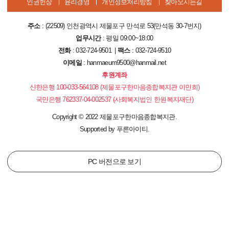
인권헌장
윤리경영
개인정보처리방침
찾아오시는길
주소
: (22509) 인천광역시 제물포구 만석로 53(만석동 30-7번지)
업무시간
: 평일 09:00~18:00
전화
: 032-724-9501 |
팩스
: 032-724-9510
이메일
: hanmaeum9500@hanmail.net
후원계좌
신한은행 100-033-564108 (제물포구한마음종합복지관 이민희)
국민은행 762337-04-002537 (사회복지법인 한원복지재단)
Copyright
©
2022 제물포구한마음종합복지관.
Supported by
푸른아이티.
PC 버전으로 보기