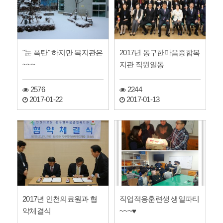
"눈 폭탄" 하지만 복지관은
2017년 동구한마음종합복
~~~
지관 직원일동
2576
2244
2017-01-22
2017-01-13
2017년 인천의료원과 협
직업적응훈련생 생일파티
약체결식
~~~♥