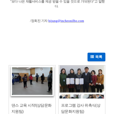
"
보다 나은 재활서비스를 제공 받을 수 있을 것으로 기대된다
"
고 말했
다
.
/
정회진 기자
hijung@incheonilbo.com
목록
댄스 교육 시작!(상담문화
프로그램 강사 위촉식(상
지원팀)
담문화지원팀)